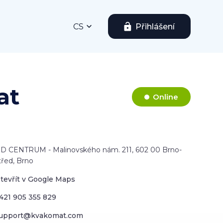
CS
Přihlášení
at
Online
D CENTRUM - Malinovského nám. 211, 602 00 Brno-
třed, Brno
tevřít v Google Maps
421 905 355 829
upport@kvakomat.com