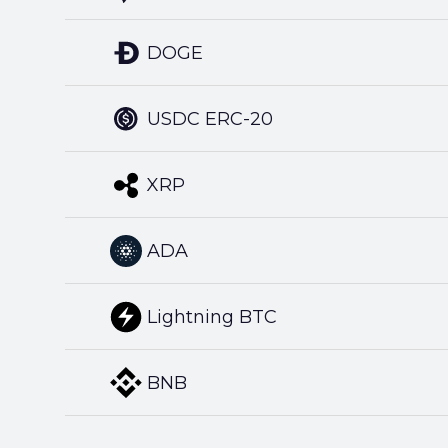
DOGE
USDC ERC-20
XRP
ADA
Lightning BTC
BNB