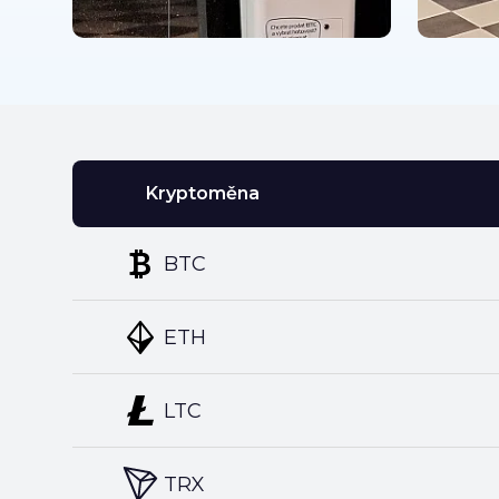
Kryptoměna
BTC
ETH
LTC
TRX