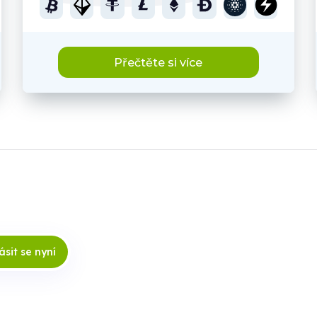
Přečtěte si více
ásit se nyní