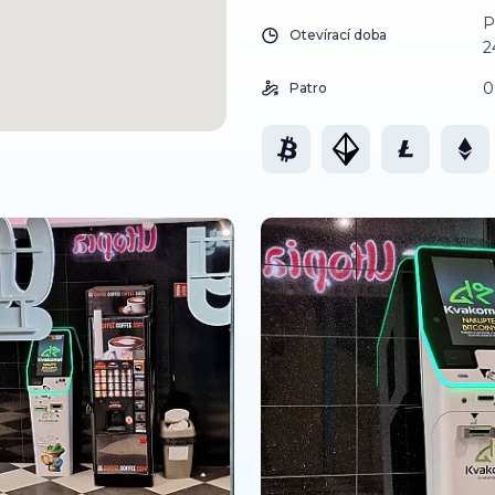
P
Otevírací doba
2
0
Patro