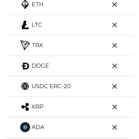
ETH
LTC
TRX
DOGE
USDC ERC-20
XRP
ADA