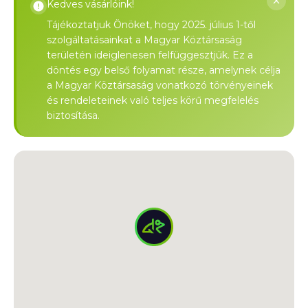
Kedves vásárlóink!
Tájékoztatjuk Önöket, hogy 2025. július 1-től
szolgáltatásainkat a Magyar Köztársaság
területén ideiglenesen felfüggesztjük. Ez a
döntés egy belső folyamat része, amelynek célja
a Magyar Köztársaság vonatkozó törvényeinek
és rendeleteinek való teljes körű megfelelés
biztosítása.