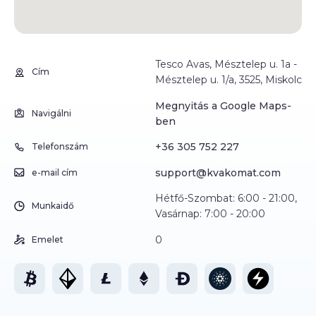
Tesco Avas, Mésztelep u. 1a -
Cím
Mésztelep u. 1/a, 3525, Miskolc
Megnyitás a Google Maps-
Navigálni
ben
+36 305 752 227
Telefonszám
support@kvakomat.com
e-mail cím
Hétfő-Szombat: 6:00 - 21:00,
Munkaidő
Vasárnap: 7:00 - 20:00
0
Emelet