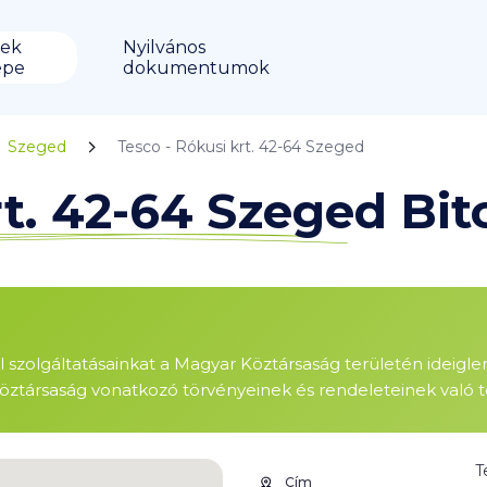
ek
Nyilvános
épe
dokumentumok
Szeged
Tesco - Rókusi krt. 42-64 Szeged
rt. 42-64 Szeged Bi
ől szolgáltatásainkat a Magyar Köztársaság területén ideigl
öztársaság vonatkozó törvényeinek és rendeleteinek való te
T
Cím