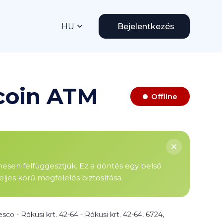
HU
Bejelentkezés
tcoin ATM
Offline
enesen felfüggesztjük. Ez a döntés egy belső
ljes körű megfelelés biztosítása.
esco - Rókusi krt. 42-64 - Rókusi krt. 42-64, 6724,