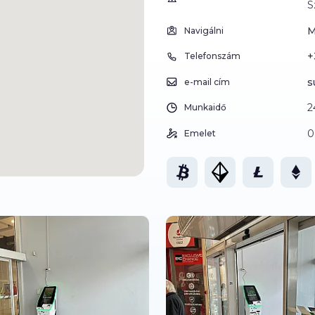
S
M
Navigálni
+
Telefonszám
s
e-mail cím
2
Munkaidő
0
Emelet