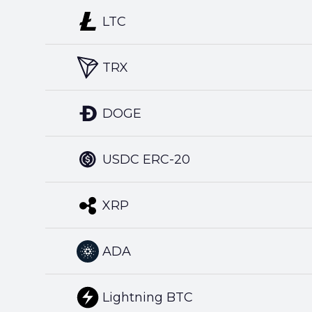
LTC
TRX
DOGE
USDC ERC-20
XRP
ADA
Lightning BTC