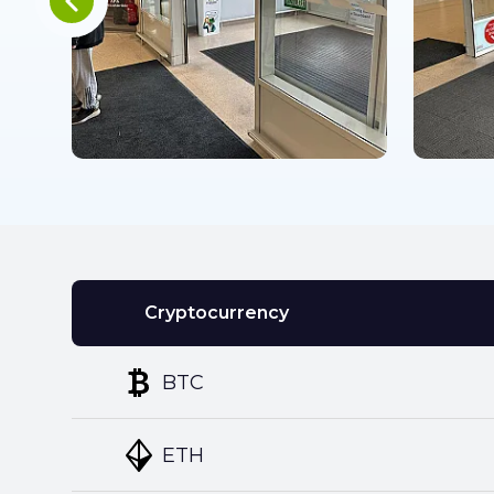
Cryptocurrency
BTC
ETH