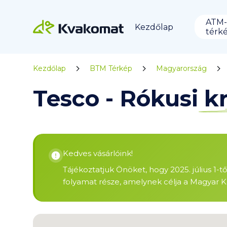
ATM-
Kezdőlap
térk
Kezdőlap
BTM Térkép
Magyarország
Tesco - Rókusi k
Kedves vásárlóink!
Tájékoztatjuk Önöket, hogy 2025. július 1-t
folyamat része, amelynek célja a Magyar K