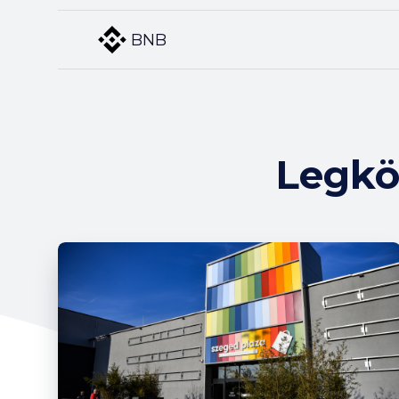
BNB
Legkö