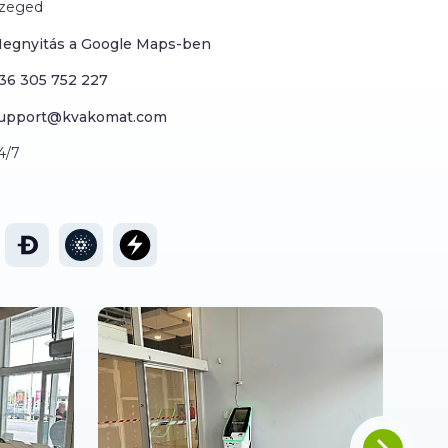
zeged
egnyitás a Google Maps-ben
36 305 752 227
upport@kvakomat.com
4/7