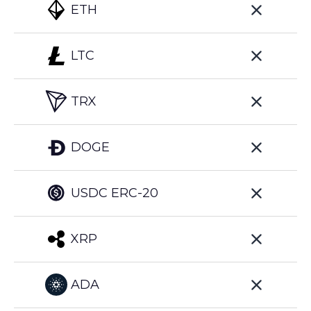
ETH
LTC
TRX
DOGE
USDC ERC-20
XRP
ADA