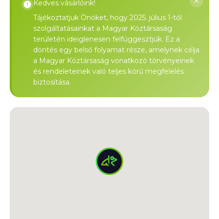
Kedves vásárlóink!
Tájékoztatjuk Önöket, hogy 2025. július 1-től
szolgáltatásainkat a Magyar Köztársaság
területén ideiglenesen felfüggesztjük. Ez a
döntés egy belső folyamat része, amelynek célja
a Magyar Köztársaság vonatkozó törvényeinek
és rendeleteinek való teljes körű megfelelés
biztosítása.