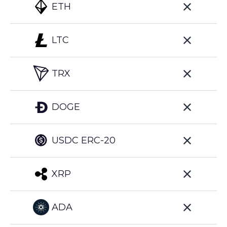
ETH
LTC
TRX
DOGE
USDC ERC-20
XRP
ADA