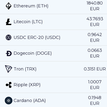
1840.80
Ethereum (ETH)
EUR
43.7693
Litecoin (LTC)
EUR
0.9642
USDC ERC-20 (USDC)
EUR
0.0663
Dogecoin (DOGE)
EUR
Tron (TRX)
0.3151 EUR
1.0007
Ripple (XRP)
EUR
0.1948
Cardano (ADA)
EUR