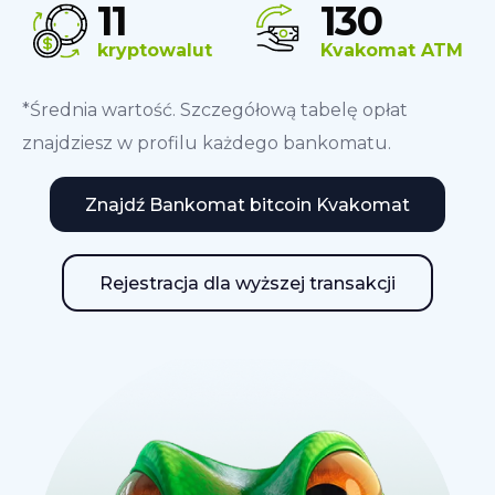
11
130
kryptowalut
Kvakomat ATM
*Średnia wartość. Szczegółową tabelę opłat
znajdziesz w profilu każdego bankomatu.
Znajdź Bankomat bitcoin Kvakomat
Rejestracja dla wyższej transakcji