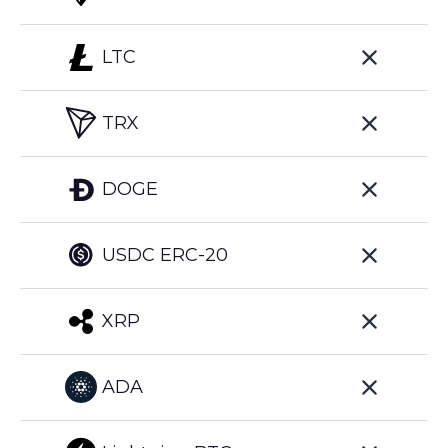
LTC
TRX
DOGE
USDC ERC-20
XRP
ADA