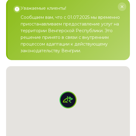
Уважаемые клиенты!
Сообщаем вам, что с 01.07.2025 мы временно
приостанавливаем предоставление услуг на
территории Венгерской Республики. Это
решение принято в связи с внутренним
процессом адаптации к действующему
законодательству Венгрии.