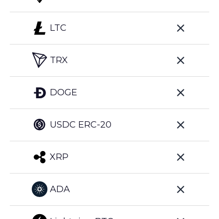
LTC
TRX
DOGE
USDC ERC-20
XRP
ADA