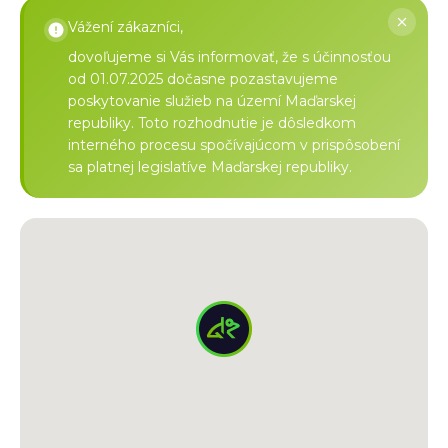
Vážení zákazníci,
dovoľujeme si Vás informovať, že s účinnosťou
od 01.07.2025 dočasne pozastavujeme
poskytovanie služieb na území Maďarskej
republiky. Toto rozhodnutie je dôsledkom
interného procesu spočívajúcom v prispôsobení
sa platnej legislatíve Maďarskej republiky.