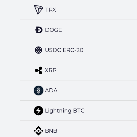
TRX
DOGE
USDC ERC-20
XRP
ADA
Lightning BTC
BNB