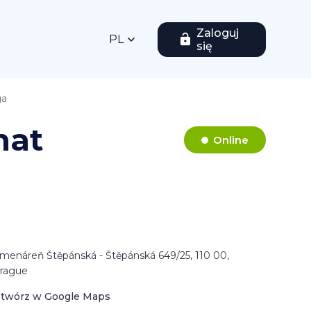
Zaloguj
PL
się
ga
mat
Online
menáreň Štěpánská - Štěpánská 649/25, 110 00,
rague
twórz w Google Maps