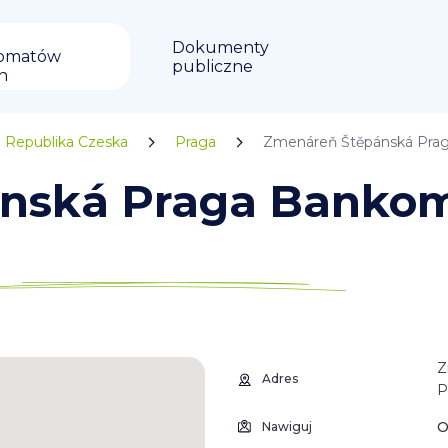
Dokumenty
omatów
publiczne
in
Republika Czeska
Praga
Zmenáreň Štěpánská Pra
nská Praga Banko
Z
Adres
P
O
Nawiguj