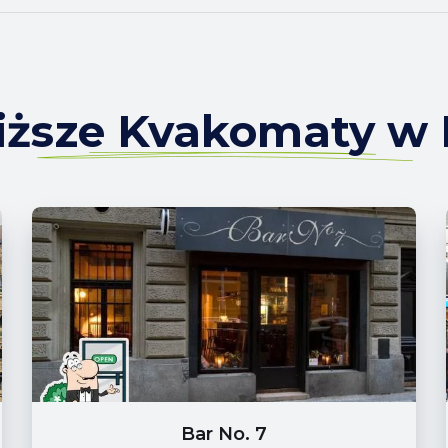
iższe Kvakomaty w
Bar No. 7