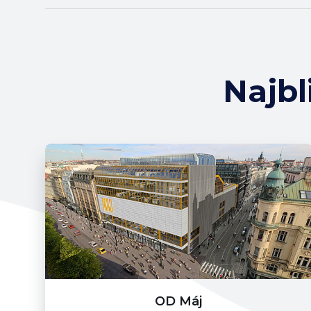
Najbl
OD Máj