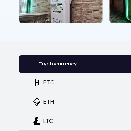
Cryptocurrency
BTC
ETH
LTC