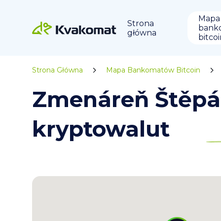
Mapa
Strona
bank
główna
bitco
Strona Główna
Mapa Bankomatów Bitcoin
Zmenáreň Štěpá
kryptowalut