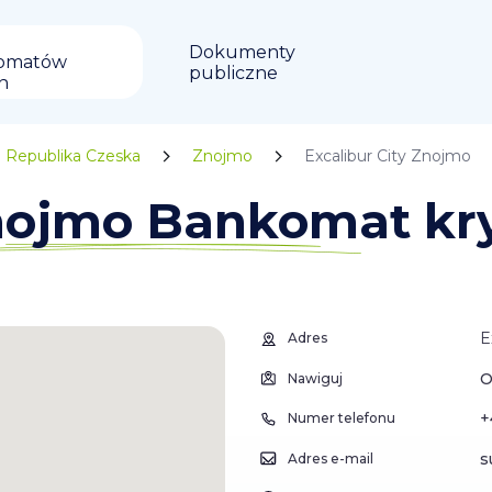
Dokumenty
omatów
publiczne
in
Republika Czeska
Znojmo
Excalibur City Znojmo
Znojmo Bankomat kr
E
Adres
O
Nawiguj
+
Numer telefonu
s
Adres e-mail