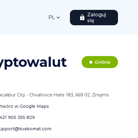
Zaloguj
PL
się
yptowalut
Online
xcalibur City - Chvalovice-Hate 183, 669 02, Znojmo
twórz w Google Maps
421 905 355 829
upport@kvakomat.com