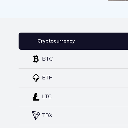
Cryptocurrency
BTC
ETH
LTC
TRX