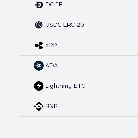
DOGE
USDC ERC-20
XRP
ADA
Lightning BTC
BNB