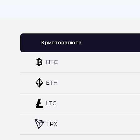
Криптовалюта
BTC
ETH
LTC
TRX