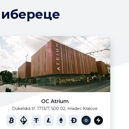
Либереце
OC Atrium
Dukelská tř. 1713/7, 500 02, Hradec Kralove