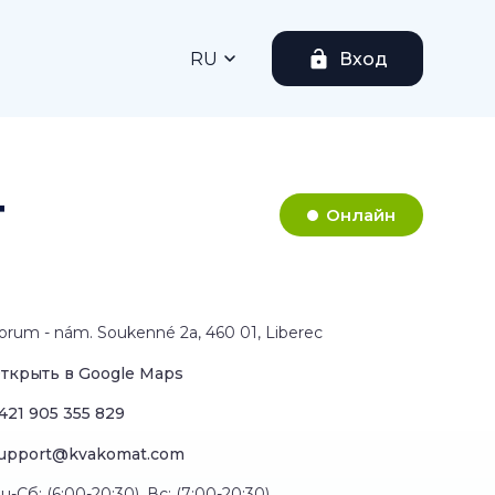
RU
Вход
т
Онлайн
orum - nám. Soukenné 2a, 460 01, Liberec
ткрыть в Google Maps
421 905 355 829
upport@kvakomat.com
н-Сб: (6:00-20:30), Вс: (7:00-20:30)