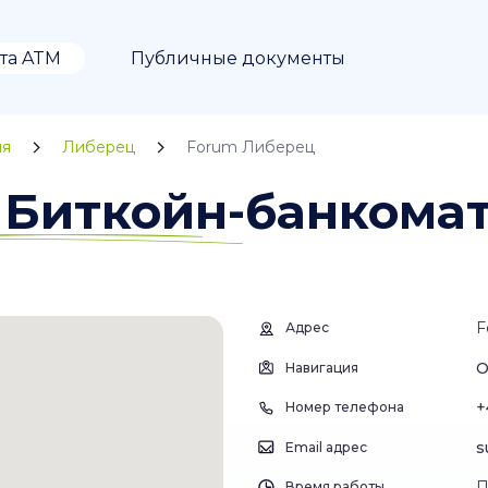
та ATM
Публичные документы
ия
Либерец
Forum Либерец
 Биткойн-банкома
F
Адрес
О
Навигация
+
Номер телефона
s
Email адрес
П
Время работы