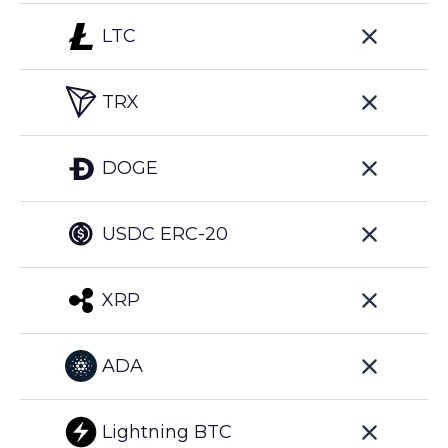
LTC
TRX
DOGE
USDC ERC-20
XRP
ADA
Lightning BTC