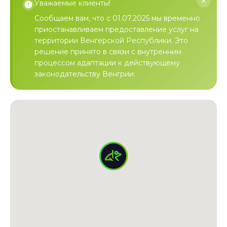
Уважаемые клиенты!
Сообщаем вам, что с 01.07.2025 мы временно
приостанавливаем предоставление услуг на
территории Венгерской Республики. Это
решение принято в связи с внутренним
процессом адаптации к действующему
законодательству Венгрии.