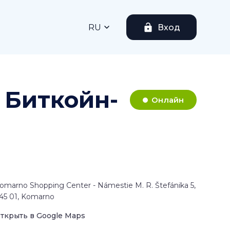
RU
Вход
 Биткойн-
Онлайн
omarno Shopping Center - Námestie M. R. Štefánika 5,
45 01, Komarno
ткрыть в Google Maps