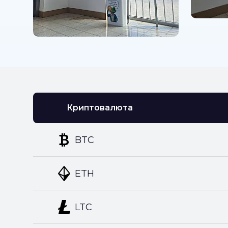
Криптовалюта
BTC
ETH
LTC