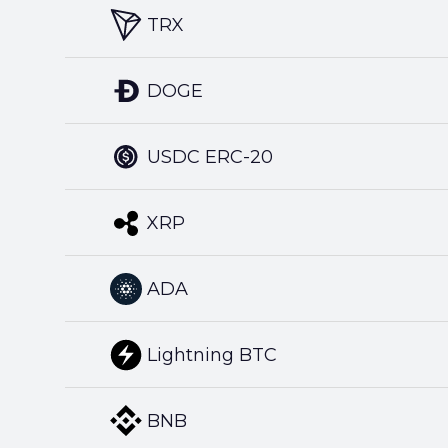
TRX
DOGE
USDC ERC-20
XRP
ADA
Lightning BTC
BNB