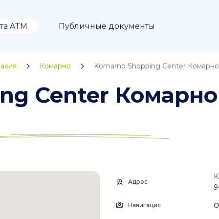
та ATM
Публичные документы
акия
Комарно
Komarno Shopping Center Комарно
ng Center Комарно
K
Адрес
9
О
Навигация