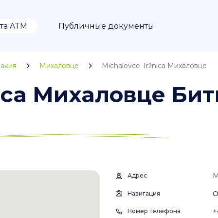
та ATM
Публичные документы
акия
Михаловце
Michalovce Tržnica Михаловце
nica Михаловце Бит
M
Адрес
О
Навигация
+
Номер телефона