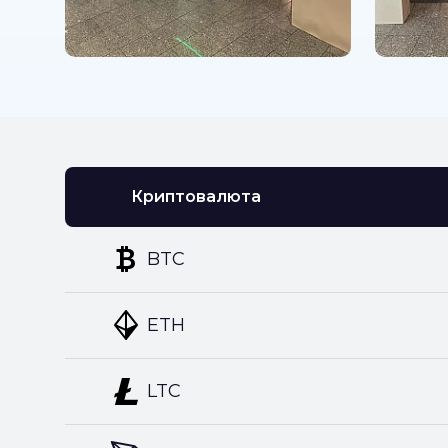
Криптовалюта
BTC
ETH
LTC