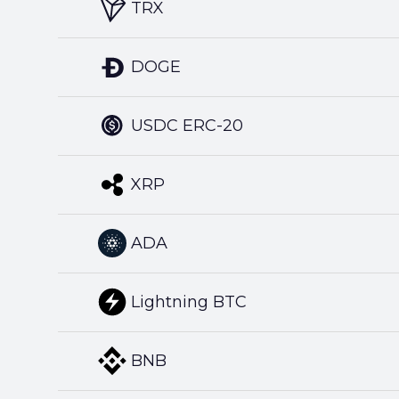
TRX
DOGE
USDC ERC-20
XRP
ADA
Lightning BTC
BNB