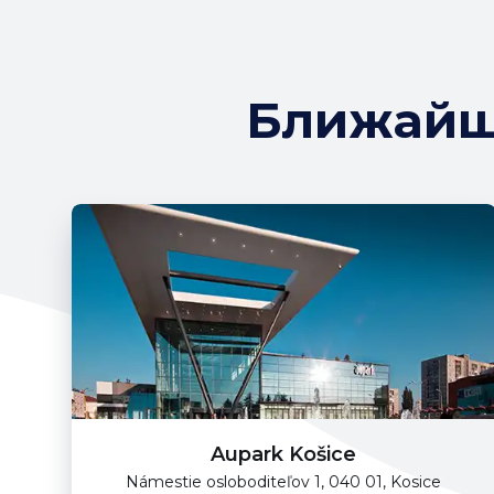
Ближайш
Aupark Košice
Námestie osloboditeľov 1, 040 01, Kosice