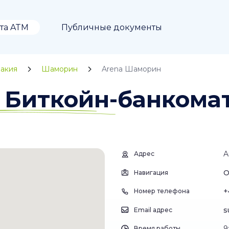
та ATM
Публичные документы
акия
Шаморин
Arena Шаморин
 Биткойн-банкома
A
Адрес
О
Навигация
+
Номер телефона
s
Email адрес
9
Время работы