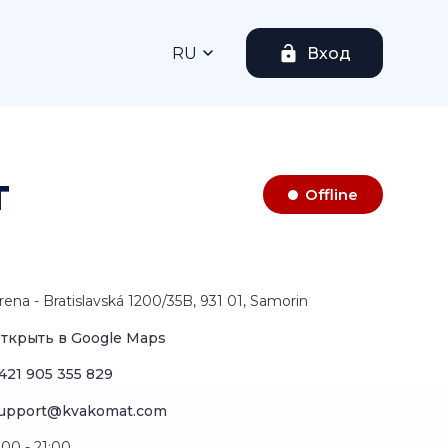
RU
Вход
т
Offline
rena - Bratislavská 1200/35B, 931 01, Samorin
ткрыть в Google Maps
421 905 355 829
upport@kvakomat.com
:00 - 21:00