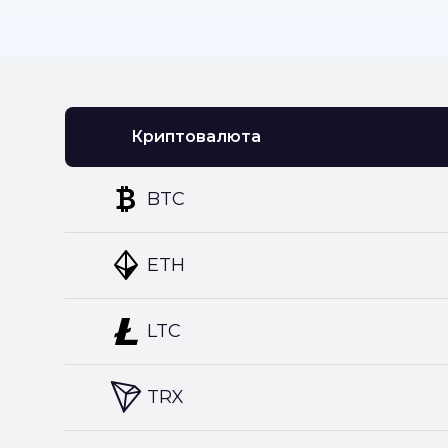
Криптовалюта
BTC
ETH
LTC
TRX