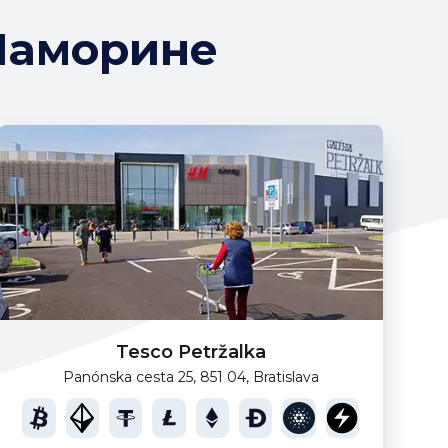
Шаморине
Tesco Petržalka
Panónska cesta 25, 851 04, Bratislava