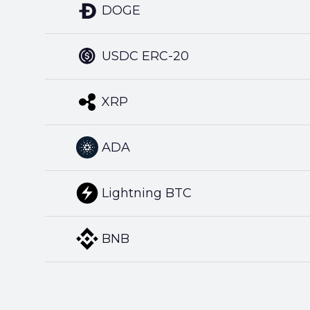
DOGE
USDC ERC-20
XRP
ADA
Lightning BTC
BNB