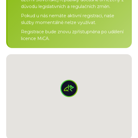
důvodu legislativních a regulačních změn.
Pokud u nás nemáte aktivní registraci, naše
služby momentálně nelze využívat.
Registrace bude znovu zpřístupněna po udělení
licence MiCA.