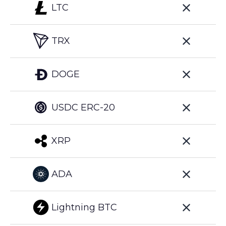
LTC
TRX
DOGE
USDC ERC-20
XRP
ADA
Lightning BTC