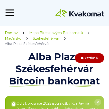
Domov
Mapa Bitcoinových Bankomatů
Maďarsko
Székesfehérvár
Alba Plaza Székesfehérvár
Alba Plaza
Offline
Székesfehérvár
Bitcoin bankomat
Od 31. prosince 2025 jsou služby KvaPay na
území Slovenskej republiky dočasně omezeny z