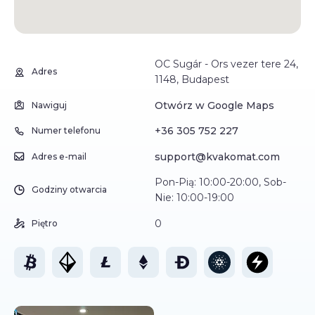
OC Sugár - Ors vezer tere 24,
Adres
1148, Budapest
Otwórz w Google Maps
Nawiguj
+36 305 752 227
Numer telefonu
support@kvakomat.com
Adres e-mail
Pon-Pią: 10:00-20:00, Sob-
Godziny otwarcia
Nie: 10:00-19:00
0
Piętro