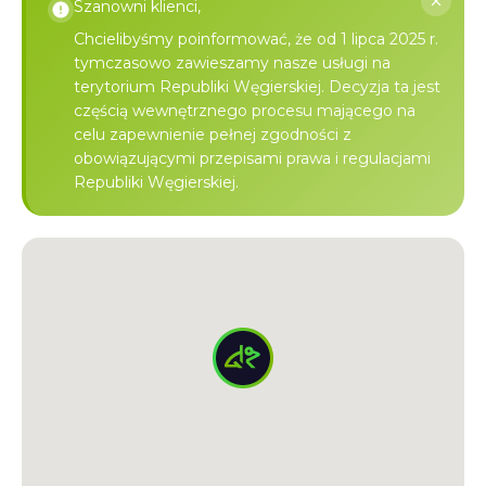
Szanowni klienci,
Chcielibyśmy poinformować, że od 1 lipca 2025 r.
tymczasowo zawieszamy nasze usługi na
terytorium Republiki Węgierskiej. Decyzja ta jest
częścią wewnętrznego procesu mającego na
celu zapewnienie pełnej zgodności z
obowiązującymi przepisami prawa i regulacjami
Republiki Węgierskiej.