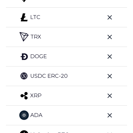
LTC
TRX
DOGE
USDC ERC-20
XRP
ADA