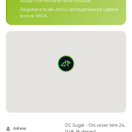
služby momentálně nelze využívat.
Registrace bude znovu zpřístupněna po udělení
licence MiCA.
OC Sugár - Ors vezer tere 24,
Adresa
1148, Budapest