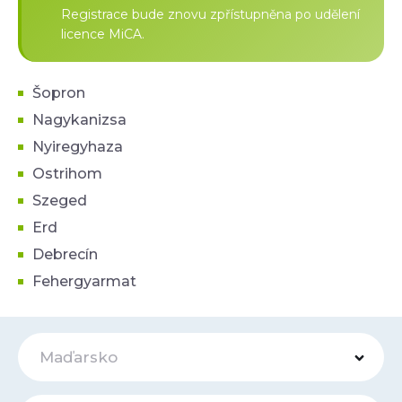
Registrace bude znovu zpřístupněna po udělení
licence MiCA.
Šopron
Nagykanizsa
Nyiregyhaza
Ostrihom
Szeged
Erd
Debrecín
Fehergyarmat
Maďarsko