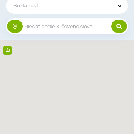
Budapešť
Budapest -
Western
Offline
Union Károly
körút 25
Károly krt. 25 , 1075,
Budapest
Mom-Ne: 8:15 - 22:45
Přečtěte
Trasa
si více
Duna Plaza
Offline
Váci út 178 , 1138,
Budapest
Po-So: 10:00-20:00, Ne:
10:00-19:00