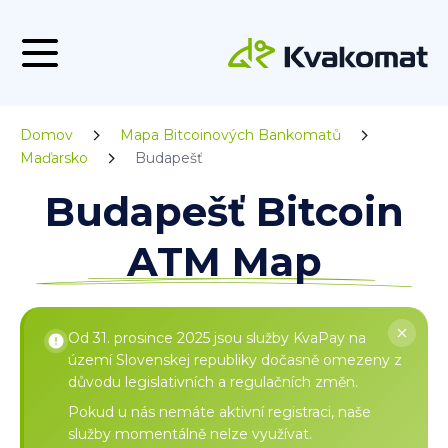
Domov
Mapa Bitcoinových Bankomatů
Maďarsko
Budapešť
Budapešť Bitcoin
ATM Map
Od 31. prosince 2025 jsou služby KvaPay na
území Slovenskej republiky dočasně omezeny z
důvodu legislativních a regulačních změn.
Pokud u nás nemáte aktivní registraci, naše
služby momentálně nelze využívat.