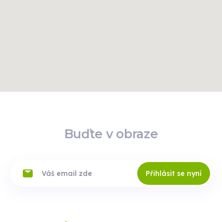
Přečtěte
Trasa
si více
VENDO BOX
Offline
Jókai tér
Jókai tér 7 , 1061,
Budapest
24/7
Přečtěte
Trasa
si více
Buďte v obraze
Přihlásit se nyní
Tesco - Bécsi
Offline
út
Bécsi út 258 , 1035,
Budapest
Po-So: 6:00 - 22:00, Ne:
6:00 - 21:00