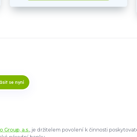
ásit se nyní
vo Group, a.s.
, je držitelem povolení k činnosti poskytova