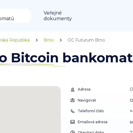
Veřejné
omatů
dokumenty
eská Republika
Brno
OC Futurum Brno
o Bitcoin bankomat
O
Adresa
O
Navigovat
+
Telefonní číslo
s
Emailová adresa
7
Otevírací doba