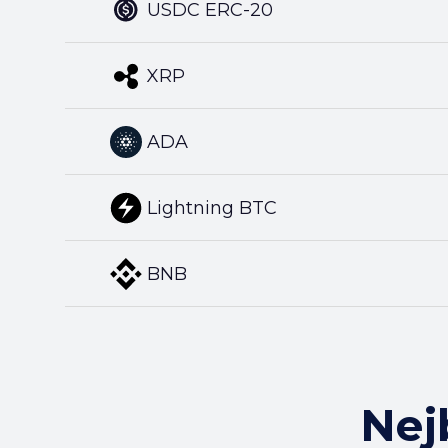
USDC ERC-20
XRP
ADA
Lightning BTC
BNB
Nej