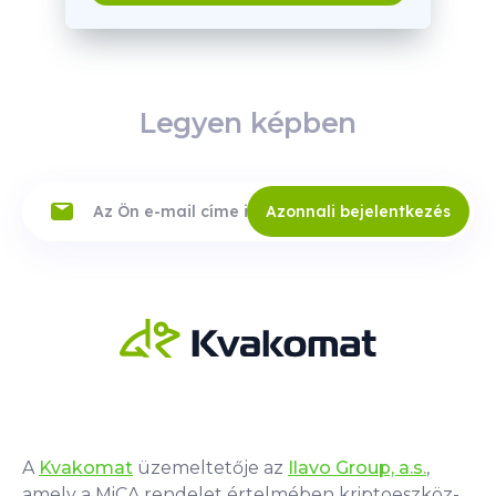
Legyen képben
Azonnali bejelentkezés
A
Kvakomat
üzemeltetője az
Ilavo Group, a.s.
,
amely a MiCA rendelet értelmében kriptoeszköz-