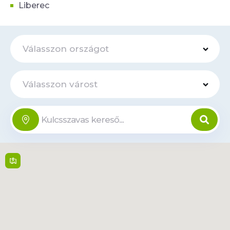
Liberec
Válasszon országot
Válasszon várost
Tesco -
Rakóczi út
Offline
100
Rakóczi út 100 , 3300,
Eger
6:00 - 22:00, Vasárnap:
6:00 - 21:00
Tudjon
meg
Tvonal
többet