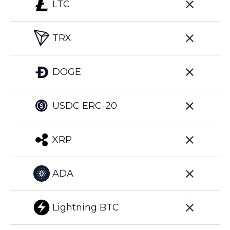
LTC
TRX
DOGE
USDC ERC-20
XRP
ADA
Lightning BTC