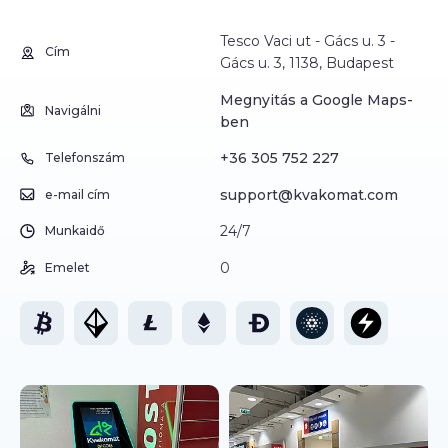
Tesco Vaci ut - Gács u. 3 -
Cím
Gács u. 3, 1138, Budapest
Megnyitás a Google Maps-
Navigálni
ben
+36 305 752 227
Telefonszám
support@kvakomat.com
e-mail cím
24/7
Munkaidő
0
Emelet