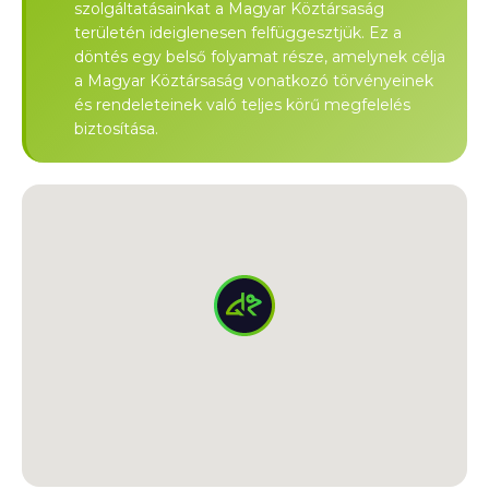
szolgáltatásainkat a Magyar Köztársaság
területén ideiglenesen felfüggesztjük. Ez a
döntés egy belső folyamat része, amelynek célja
a Magyar Köztársaság vonatkozó törvényeinek
és rendeleteinek való teljes körű megfelelés
biztosítása.