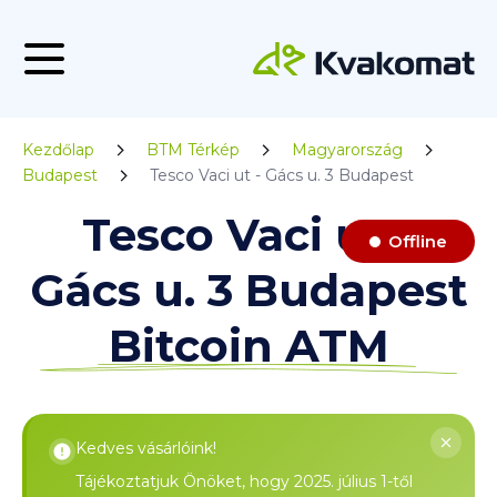
Kezdőlap
BTM Térkép
Magyarország
Budapest
Tesco Vaci ut - Gács u. 3 Budapest
Tesco Vaci ut -
Offline
Gács u. 3 Budapest
Bitcoin ATM
Kedves vásárlóink!
Tájékoztatjuk Önöket, hogy 2025. július 1-től