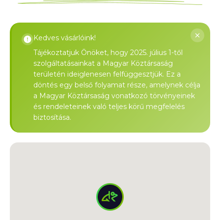
Kedves vásárlóink!
Tájékoztatjuk Önöket, hogy 2025. július 1-től
szolgáltatásainkat a Magyar Köztársaság
területén ideiglenesen felfüggesztjük. Ez a
döntés egy belső folyamat része, amelynek célja
a Magyar Köztársaság vonatkozó törvényeinek
és rendeleteinek való teljes körű megfelelés
biztosítása.