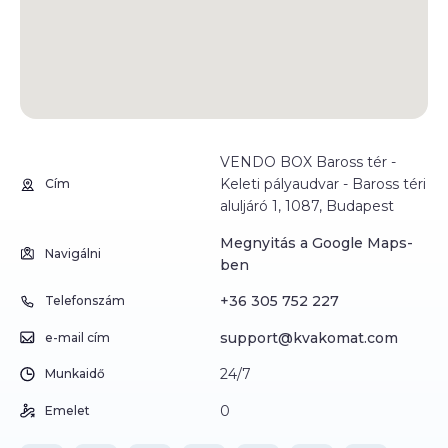
VENDO BOX Baross tér -
Keleti pályaudvar - Baross téri
Cím
aluljáró 1, 1087, Budapest
Megnyitás a Google Maps-
Navigálni
ben
+36 305 752 227
Telefonszám
support@kvakomat.com
e-mail cím
24/7
Munkaidő
0
Emelet