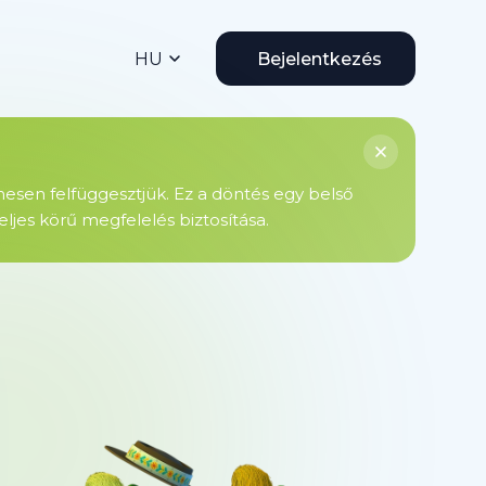
HU
Bejelentkezés
enesen felfüggesztjük. Ez a döntés egy belső
ljes körű megfelelés biztosítása.