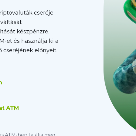
iptovaluták cseréje
váltását
áltását készpénzre.
-et és használja ki a
ő cseréjének előnyeit.
n
at ATM
yes ATM-ben találja meg.