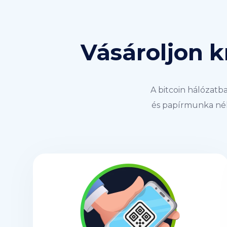
Vásároljon k
A bitcoin hálózatb
és papírmunka nél