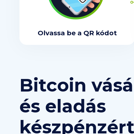
Olvassa be a QR kódot
Bitcoin vásá
és eladás
készpénzér