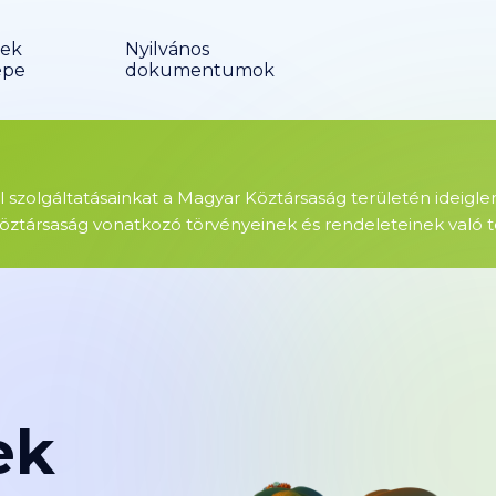
ek
Nyilvános
épe
dokumentumok
ől szolgáltatásainkat a Magyar Köztársaság területén ideigl
öztársaság vonatkozó törvényeinek és rendeleteinek való te
ek