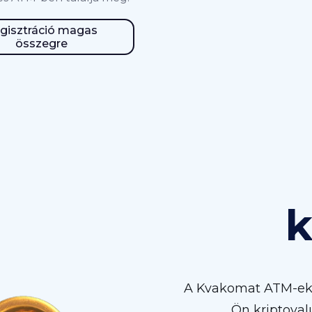
gisztráció magas
összegre
k
A Kvakomat ATM-eket
Ön kriptoval