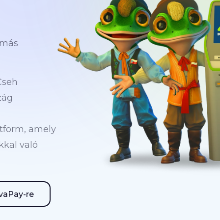
 más
Cseh
zág
atform, amely
kkal való
vaPay-re