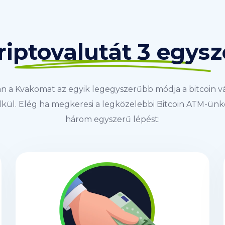
riptovalutát 3 egys
an a Kvakomat az egyik legegyszerűbb módja a bitcoin v
kül. Elég ha megkeresi a legközelebbi Bitcoin ATM-ünke
három egyszerű lépést: