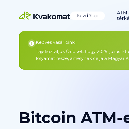
ATM-
Kezdőlap
térk
Kedves vásárlóink!
Tájékoztatjuk Önöket, hogy 2025. július 1-t
folyamat része, amelynek célja a Magyar K
Bitcoin ATM-