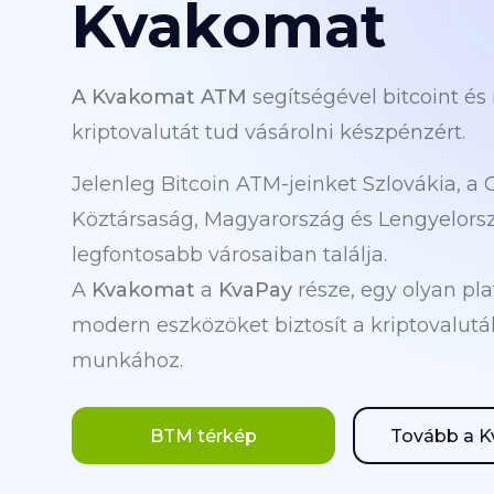
Kvakomat
A Kvakomat ATM
segítségével bitcoint és
kriptovalutát tud vásárolni készpénzért.
Jelenleg Bitcoin ATM-jeinket Szlovákia, a 
Köztársaság, Magyarország és Lengyelors
legfontosabb városaiban találja.
A
Kvakomat
a
KvaPay
része, egy olyan pl
modern eszközöket biztosít a kriptovalutá
munkához.
BTM térkép
Tovább a K