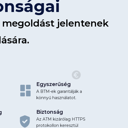
onságai
s megoldást jelentenek
dására.
Egyszerűség
A BTM-ek garantálják a
könnyű használatot.
Biztonság
g
Az ATM kizárólag HTTPS
protokollon keresztül