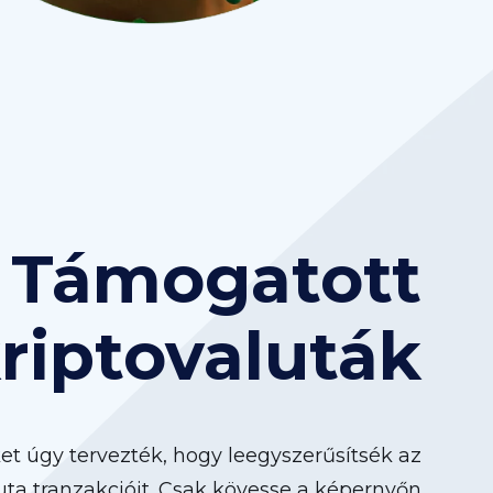
Támogatott
riptovaluták
 úgy tervezték, hogy leegyszerűsítsék az
uta tranzakcióit. Csak kövesse a képernyőn