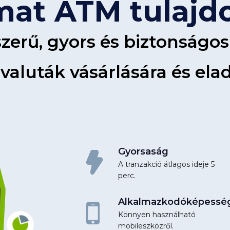
at ATM tulajd
zerű, gyors és biztonságo
valuták vásárlására és ela
Gyorsaság
A tranzakció átlagos ideje 5
perc.
Alkalmazkodóképessé
Könnyen használható
mobileszközről.