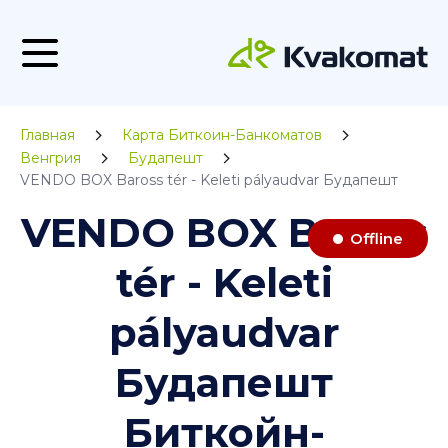
Главная
Карта Биткоин-Банкоматов
Венгрия
Будапешт
VENDO BOX Baross tér - Keleti pályaudvar Будапешт
VENDO BOX Baross
Offline
tér - Keleti
pályaudvar
Будапешт
Биткойн-