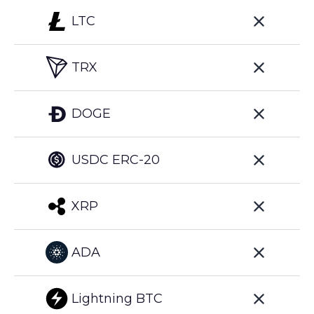
LTC
TRX
DOGE
USDC ERC-20
XRP
ADA
Lightning BTC