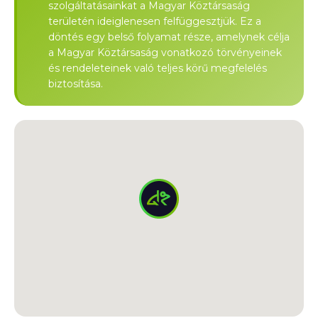
szolgáltatásainkat a Magyar Köztársaság
területén ideiglenesen felfüggesztjük. Ez a
döntés egy belső folyamat része, amelynek célja
a Magyar Köztársaság vonatkozó törvényeinek
és rendeleteinek való teljes körű megfelelés
biztosítása.