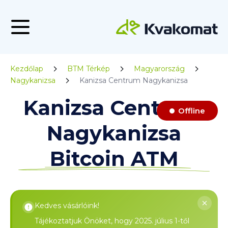
Kezdőlap
BTM Térkép
Magyarország
Nagykanizsa
Kanizsa Centrum Nagykanizsa
Kanizsa Centrum
Offline
Nagykanizsa
Bitcoin ATM
Kedves vásárlóink!
Tájékoztatjuk Önöket, hogy 2025. július 1-től