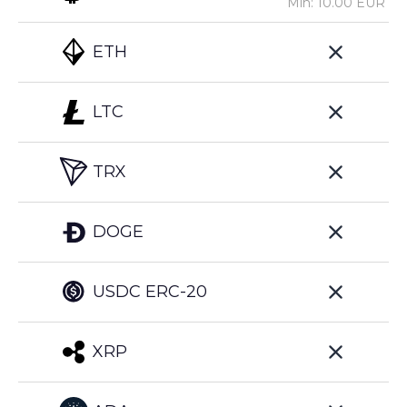
Min: 10.00 EUR
ETH
LTC
TRX
DOGE
USDC ERC-20
XRP