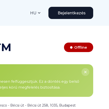
HU
Bejelentkezés
TM
Offline
enesen felfüggesztjük. Ez a döntés egy belső
ljes körű megfelelés biztosítása.
esco - Bécsi út - Bécsi út 258, 1035, Budapest