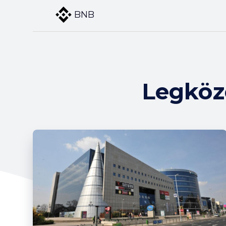
BNB
Legköz