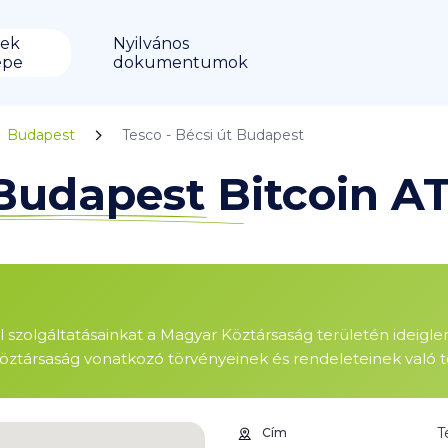
ek
Nyilvános
épe
dokumentumok
Budapest
Tesco - Bécsi út Budapest
 Budapest Bitcoin A
ől szolgáltatásainkat a Magyar Köztársaság területén ideigl
öztársaság vonatkozó törvényeinek és rendeleteinek való te
T
Cím