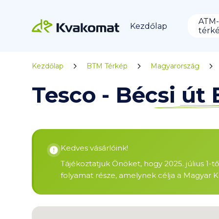
ATM-
Kezdőlap
térk
Kezdőlap
BTM Térkép
Magyarország
Tesco - Bécsi út
Kedves vásárlóink!
Tájékoztatjuk Önöket, hogy 2025. július 1-t
folyamat része, amelynek célja a Magyar K