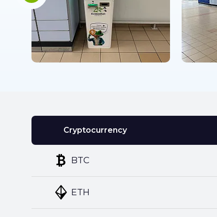
Cryptocurrency
BTC
ETH