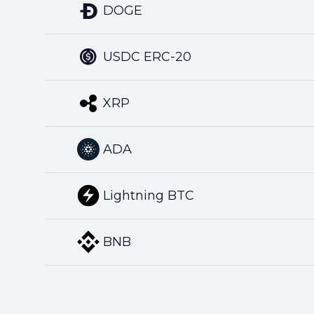
DOGE
USDC ERC-20
XRP
ADA
Lightning BTC
BNB