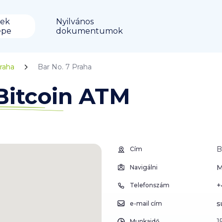
ek
Nyilvános
épe
dokumentumok
raha
Bar No. 7 Praha
Bitcoin ATM
B
Cím
M
Navigálni
+
Telefonszám
s
e-mail cím
1
Munkaidő