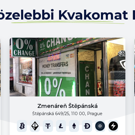
özelebbi Kvakomat 
Zmenáreň Štěpánská
Štěpánská 649/25, 110 00, Prague