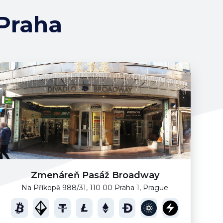
Praha
Zmenáreň Pasáž Broadway
Na Příkopě 988/31, 110 00 Praha 1, Prague