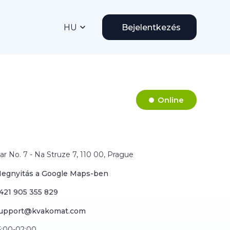
HU
Bejelentkezés
Online
ar No. 7 - Na Struze 7, 110 00, Prague
egnyitás a Google Maps-ben
421 905 355 829
upport@kvakomat.com
5:00-02:00