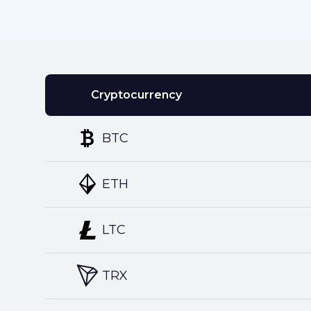
Cryptocurrency
BTC
ETH
LTC
TRX