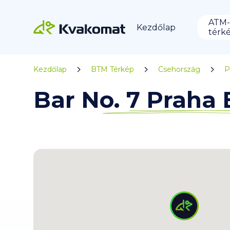
ATM-
Kezdőlap
térk
Kezdőlap
BTM Térkép
Csehország
P
Bar No. 7 Praha 