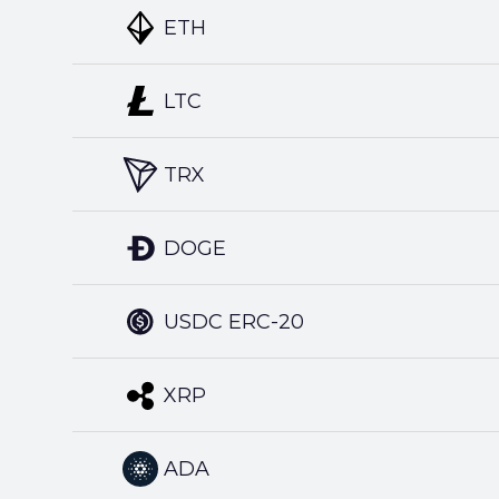
ETH
LTC
TRX
DOGE
USDC ERC-20
XRP
ADA