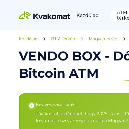
ATM-
Kezdőlap
térk
Kezdőlap
BTM Térkép
Magyarország
VENDO BOX - Dó
Bitcoin ATM
Kedves vásárlóink!
Tájékoztatjuk Önöket, hogy 2025. július 1-t
folyamat része, amelynek célja a Magyar K