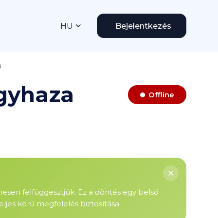
HU
Bejelentkezés
a
gyhaza
Offline
enesen felfüggesztjük. Ez a döntés egy belső
ljes körű megfelelés biztosítása.