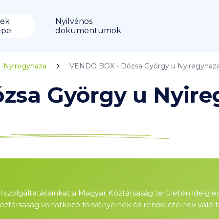
ek
Nyilvános
épe
dokumentumok
Nyiregyhaza
VENDO BOX - Dózsa György u Nyiregyhaz
zsa György u Nyire
ől szolgáltatásainkat a Magyar Köztársaság területén ideigl
öztársaság vonatkozó törvényeinek és rendeleteinek való te