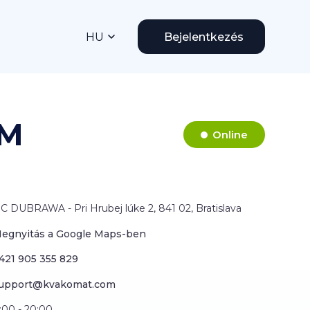
HU
Bejelentkezés
TM
Online
C DUBRAWA - Pri Hrubej lúke 2, 841 02, Bratislava
egnyitás a Google Maps-ben
421 905 355 829
upport@kvakomat.com
:00 - 20:00