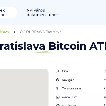
ek
Nyilvános
épe
dokumentumok
islava
OC DUBRAWA Bratislava
tislava Bitcoin A
O
Cím
M
Navigálni
+
Telefonszám
s
e-mail cím
8
Munkaidő