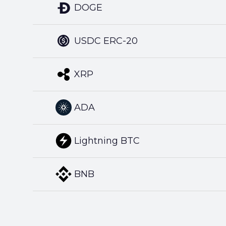
DOGE
USDC ERC-20
XRP
ADA
Lightning BTC
BNB