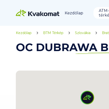
ATM-
Kezdőlap
térk
Kezdőlap
BTM Térkép
Szlovákia
Brat
OC DUBRAWA Bra