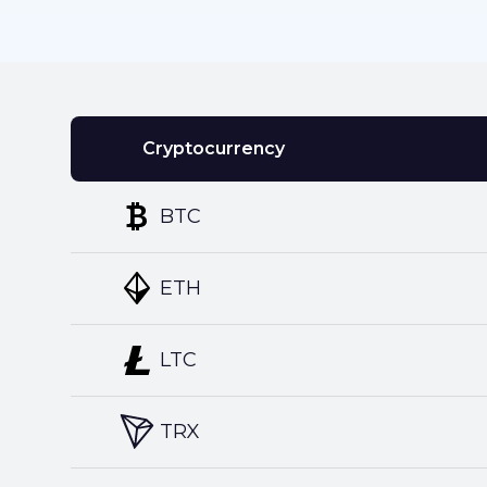
Cryptocurrency
BTC
ETH
LTC
TRX