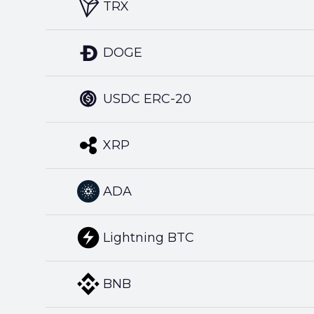
TRX
DOGE
USDC ERC-20
XRP
ADA
Lightning BTC
BNB