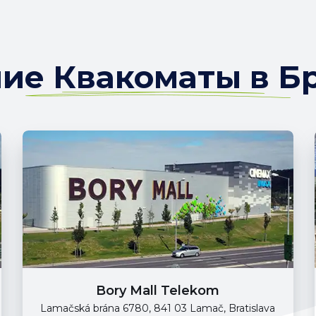
е Квакоматы в Б
Bory Mall Telekom
Lamačská brána 6780, 841 03 Lamač, Bratislava