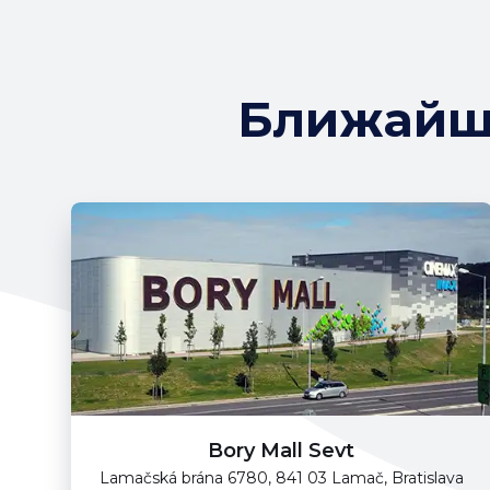
Ближайши
Bory Mall Sevt
Lamačská brána 6780, 841 03 Lamač, Bratislava