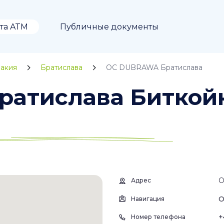
та ATM
Публичные документы
акия
Братислава
OC DUBRAWA Братислава
атислава Биткой
O
Адрес
О
Навигация
+
Номер телефона