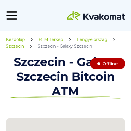
Kezdőlap
BTM Térkép
Lengyelország
Szczecin
Szczecin - Galaxy Szczecin
Szczecin - Galaxy
Offline
Szczecin Bitcoin
ATM