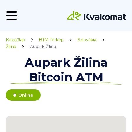
Kezdőlap
BTM Térkép
Szlovákia
Žilina
Aupark Žilina
Aupark Žilina
Bitcoin ATM
Online