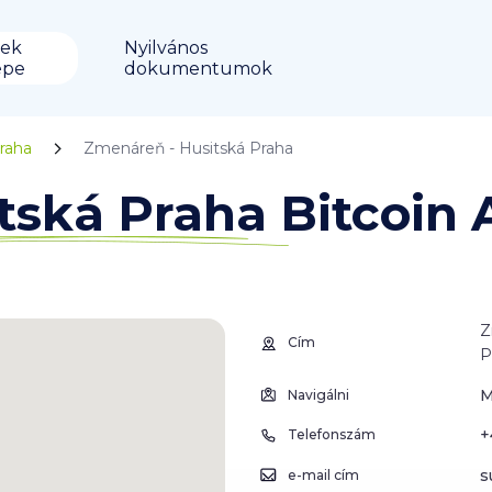
ek
Nyilvános
épe
dokumentumok
raha
Zmenáreň - Husitská Praha
tská Praha Bitcoin
Z
Cím
P
M
Navigálni
+
Telefonszám
s
e-mail cím