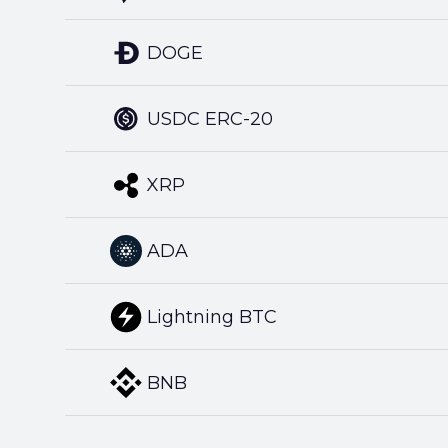
DOGE
USDC ERC-20
XRP
ADA
Lightning BTC
BNB