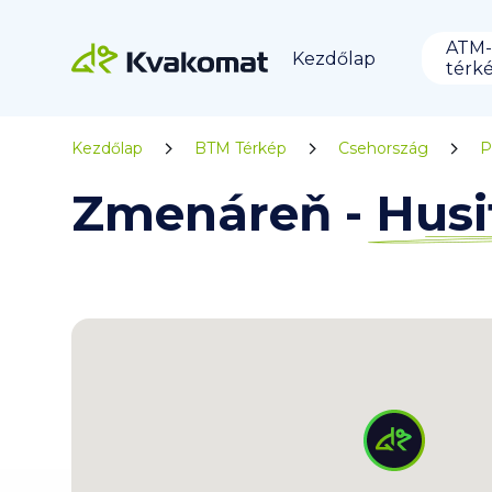
ATM-
Kezdőlap
térk
Kezdőlap
BTM Térkép
Csehország
P
Zmenáreň - Husi