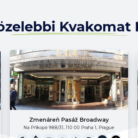
özelebbi Kvakomat 
Zmenáreň Pasáž Broadway
Na Příkopě 988/31, 110 00 Praha 1, Prague