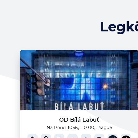
Legk
OD Bílá Labuť
Na Poříčí 1068, 110 00, Prague