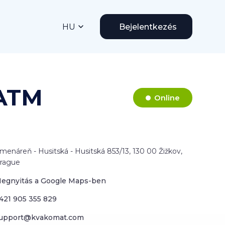
HU
Bejelentkezés
 ATM
Online
menáreň - Husitská - Husitská 853/13, 130 00 Žižkov,
rague
egnyitás a Google Maps-ben
421 905 355 829
upport@kvakomat.com