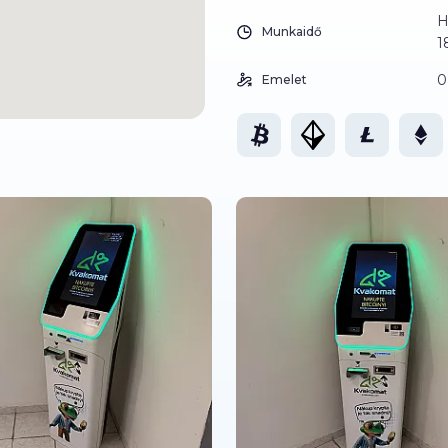
H
Munkaidő
1
0
Emelet