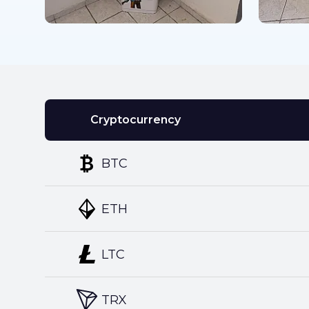
Cryptocurrency
BTC
ETH
LTC
TRX