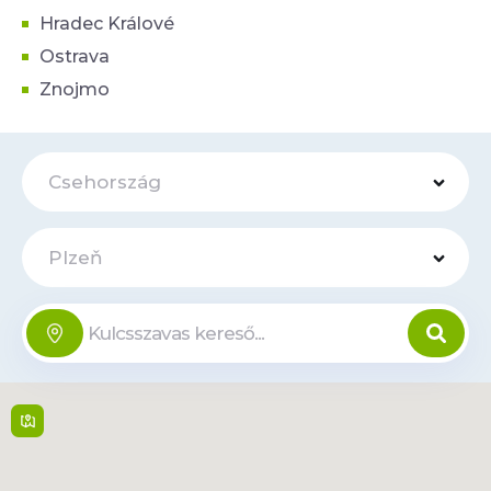
Hradec Králové
Ostrava
Znojmo
Csehország
Plzeň
VTP Plzeň
Online
Teslova 3 , 301 00,
Plzen
Hétfő-Péntek: (7:00-
19:00), Szombat-
Vasárnap: Zárva