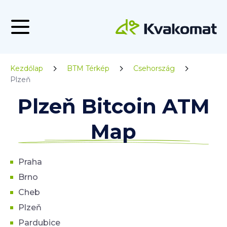
Kezdőlap
BTM Térkép
Csehország
Plzeň
Plzeň Bitcoin ATM
Map
Praha
Brno
Cheb
Plzeň
Pardubice