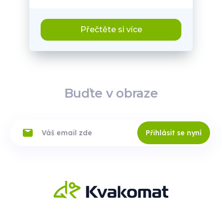
Přečtěte si více
Buďte v obraze
Přihlásit se nyní