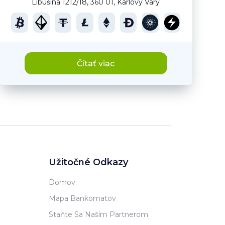
Libušina 1212/18, 360 01, Karlovy Vary
Čítať viac
Užitočné Odkazy
Domov
Mapa Bankomatov
Staňte Sa Naším Partnerom