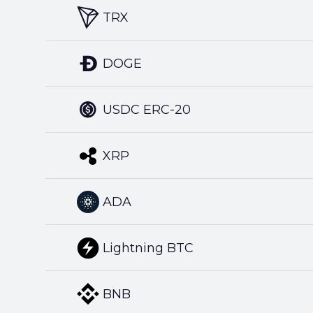
TRX
DOGE
USDC ERC-20
XRP
ADA
Lightning BTC
BNB