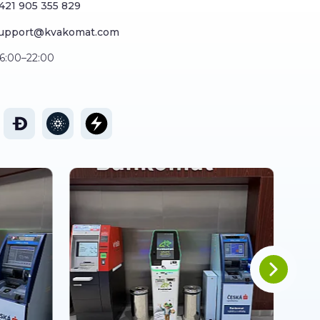
421 905 355 829
upport@kvakomat.com
6:00–22:00