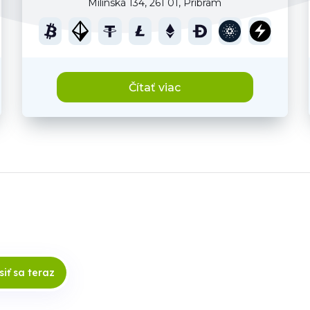
Milínská 134, 261 01, Pribram
Čítať viac
siť sa teraz