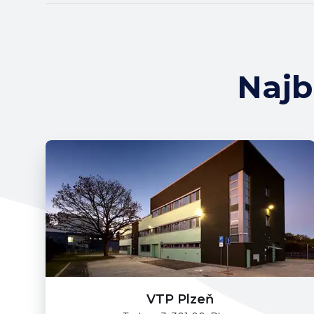
Najb
VTP Plzeň