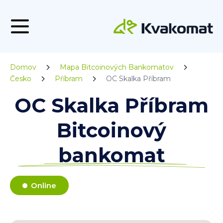
Domov
Mapa Bitcoinových Bankomatov
Česko
Příbram
OC Skalka Příbram
OC Skalka Příbram
Bitcoinový
bankomat
Online