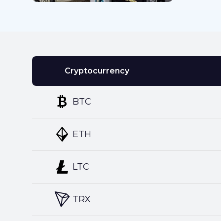
Cryptocurrency
BTC
ETH
LTC
TRX