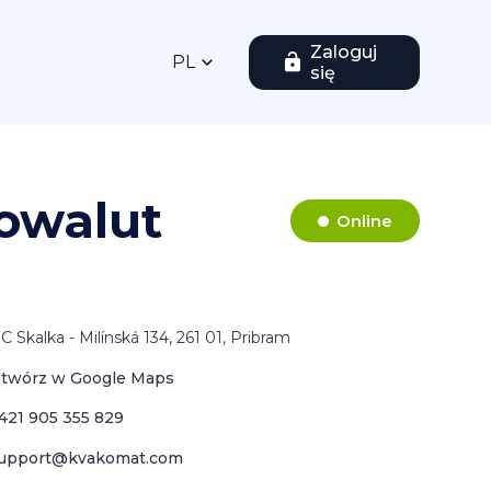
Zaloguj
PL
się
owalut
Online
C Skalka - Milínská 134, 261 01, Pribram
twórz w Google Maps
421 905 355 829
upport@kvakomat.com