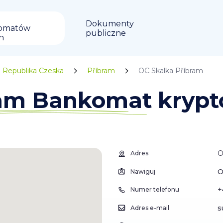
Dokumenty
omatów
publiczne
in
Republika Czeska
Příbram
OC Skalka Příbram
ram Bankomat krypt
O
Adres
O
Nawiguj
+
Numer telefonu
s
Adres e-mail