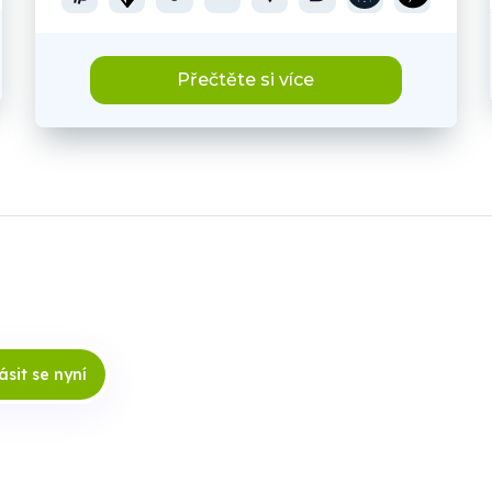
Přečtěte si více
ásit se nyní