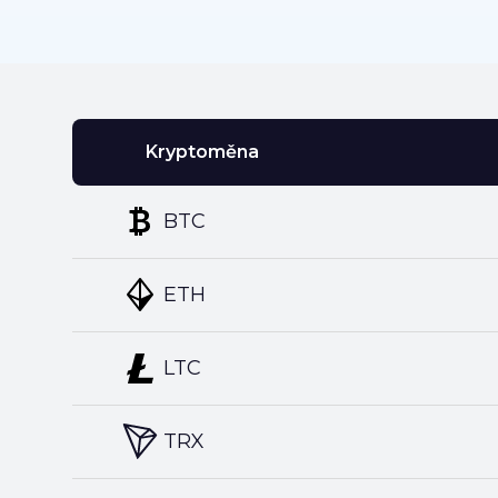
Kryptoměna
BTC
ETH
LTC
TRX