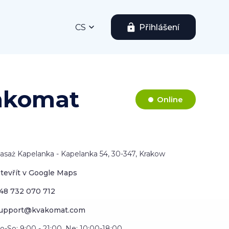
CS
Přihlášení
ankomat
Online
asaż Kapelanka - Kapelanka 54, 30-347, Krakow
tevřít v Google Maps
48 732 070 712
upport@kvakomat.com
o-So: 9:00 - 21:00, Ne: 10:00-18:00