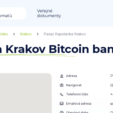
Veřejné
omatů
dokumenty
olsko
Krakov
Pasaż Kapelanka Krakov
 Krakov Bitcoin b
P
Adresa
O
Navigovat
+
Telefonní číslo
s
Emailová adresa
P
Otevírací doba