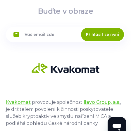
Přečtěte
Trasa
si více
Buďte v obraze
Přihlásit se nyní
Galeria
Online
Dominikanska
plac Dominikanski 3 , 50
159,
Wrocław
Po-So: 09:30–21:00, Ne:
10:00-20:00
Přečtěte
Trasa
si více
Kvakomat
provozuje společnost
Ilavo Group, a.s.
,
Galeria
Online
Olimpia
je držitelem povolení k činnosti poskytovatele
služeb kryptoaktiv ve smyslu nařízení MiCA a
Kolejowa 6 , 97-400,
Belchatow
podléhá dohledu České národní banky.
09:00 - 21:00