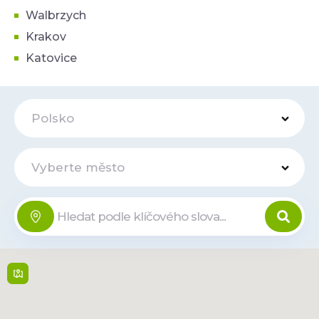
Walbrzych
Krakov
Katovice
Polsko
Vyberte město
Riviera
Online
Kazimierza Górskiego 2 ,
81 304,
Gdynia
Po-So: 10:00 - 21:00, Ne:
Zavřeno