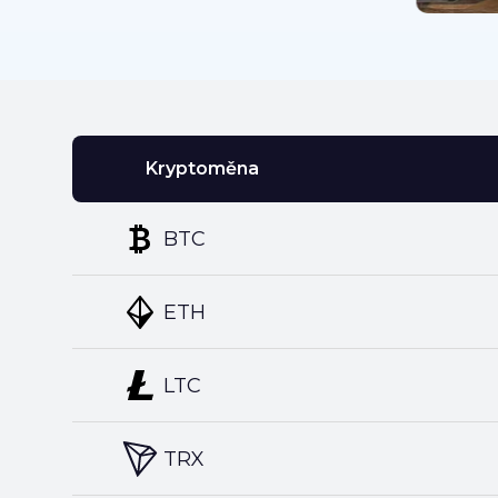
Kryptoměna
BTC
ETH
LTC
TRX