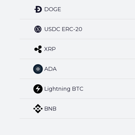
DOGE
USDC ERC-20
XRP
ADA
Lightning BTC
BNB