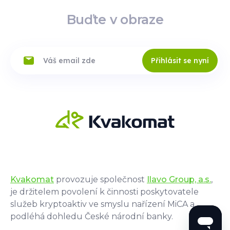
Trasa
si více
Buďte v obraze
Přihlásit se nyní
OC Aquario
Online
Nitrianska cesta 9629/111A
, 940 01,
Nove Zamky
9:00 - 21:00
Přečtěte
Trasa
si více
Kvakomat
provozuje společnost
Ilavo Group, a.s.
,
OD Prior
Online
je držitelem povolení k činnosti poskytovatele
Robotnícka 1861/2 , 974
služeb kryptoaktiv ve smyslu nařízení MiCA a
01,
Banska Bystrica
Po-Pá: (8:00-19:00) So:
podléhá dohledu České národní banky.
(8:00-13:00) Ne: Zavřeno
Přečtěte