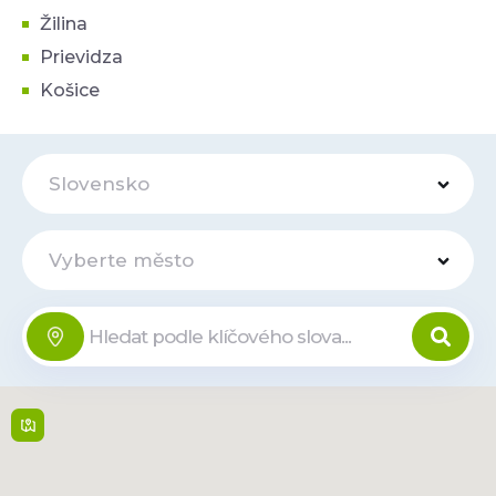
Žilina
Prievidza
Košice
Slovensko
Vyberte město
Eurovea Billa
Online
Pribinova 8 , 821 09,
Bratislava
9:00 - 21:00