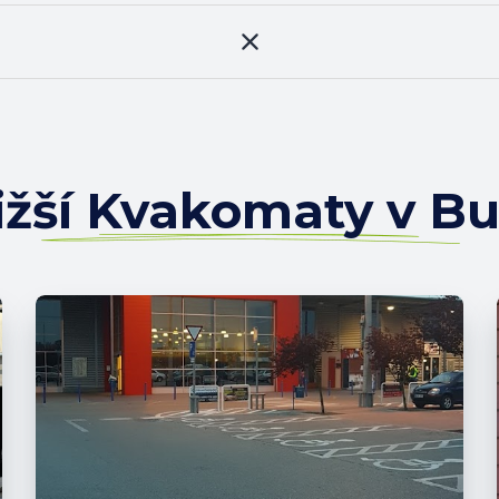
ižší Kvakomaty v B