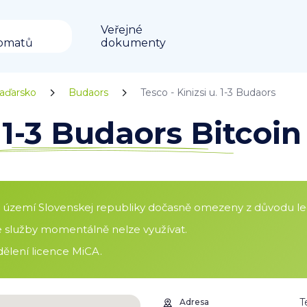
Veřejné
omatů
dokumenty
aďarsko
Budaors
Tesco - Kinizsi u. 1-3 Budaors
u. 1-3 Budaors Bitco
a území Slovenskej republiky dočasně omezeny z důvodu leg
še služby momentálně nelze využívat.
ělení licence MiCA.
T
Adresa