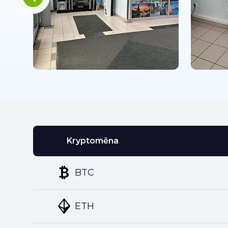
Kryptoměna
BTC
ETH