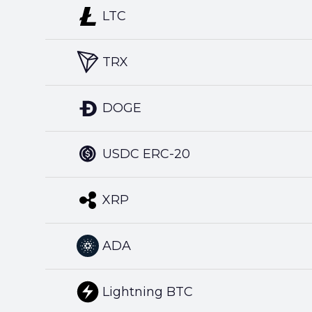
LTC
TRX
DOGE
USDC ERC-20
XRP
ADA
Lightning BTC