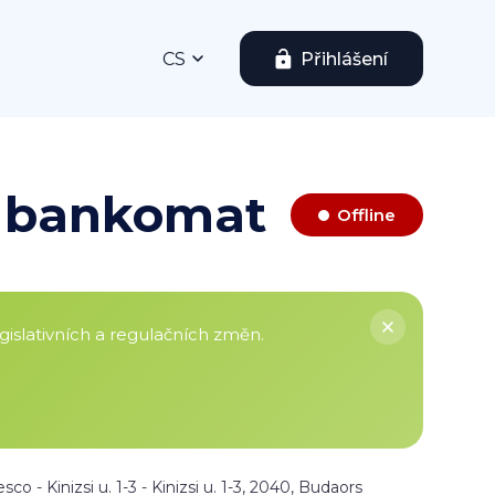
CS
Přihlášení
in bankomat
Offline
islativních a regulačních změn.
esco - Kinizsi u. 1-3 - Kinizsi u. 1-3, 2040, Budaors