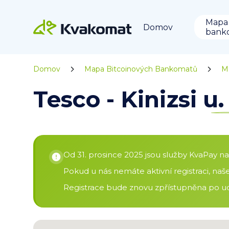
Mapa
Domov
bank
Domov
Mapa Bitcoinových Bankomatů
M
Tesco - Kinizsi 
Od 31. prosince 2025 jsou služby KvaPay n
Pokud u nás nemáte aktivní registraci, na
Registrace bude znovu zpřístupněna po ud