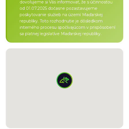
dovoľujeme si Vás informovať, že s účinnosťou
od 01.07.2025 dočasne pozastavujeme
poskytovanie služieb na území Maďarskej
republiky. Toto rozhodnutie je dôsledkom
interného procesu spočívajúcom v prispôsobení
sa platnej legislatíve Maďarskej republiky.