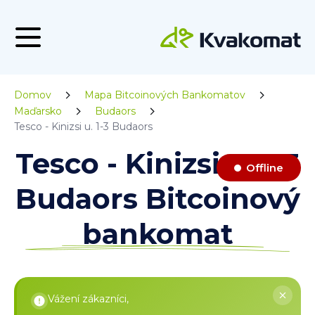
Domov
Mapa Bitcoinových Bankomatov
Maďarsko
Budaors
Tesco - Kinizsi u. 1-3 Budaors
Tesco - Kinizsi u. 1-3
Offline
Budaors Bitcoinový
bankomat
Vážení zákazníci,