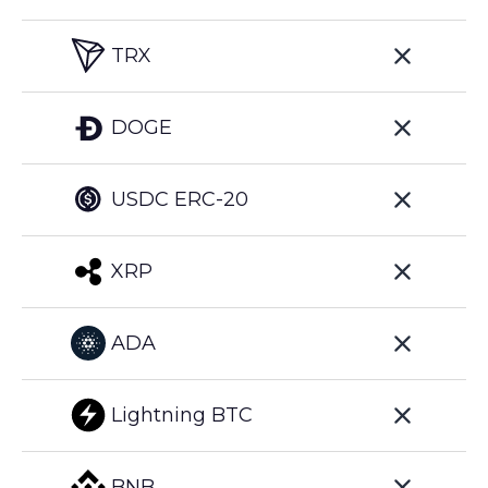
TRX
DOGE
USDC ERC-20
XRP
ADA
Lightning BTC
BNB