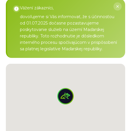
Vážení zákazníci,
dovoľujeme si Vás informovať, že s účinnosťou
od 01.07.2025 dočasne pozastavujeme
poskytovanie služieb na území Maďarskej
republiky. Toto rozhodnutie je dôsledkom
interného procesu spočívajúcom v prispôsobení
sa platnej legislatíve Maďarskej republiky.