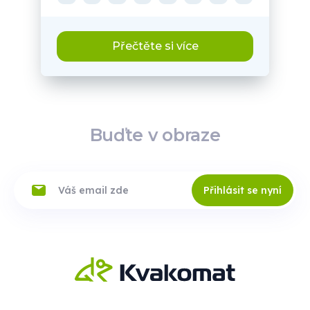
Přečtěte si více
Buďte v obraze
Přihlásit se nyní