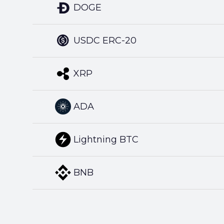
DOGE
USDC ERC-20
XRP
ADA
Lightning BTC
BNB