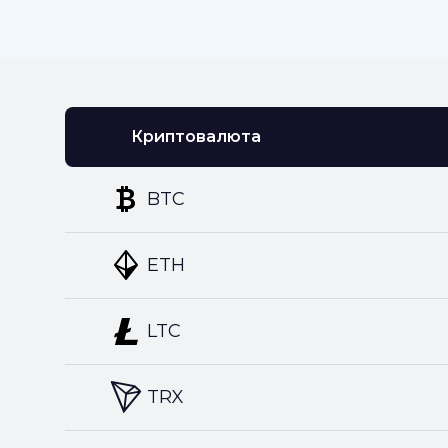
Криптовалюта
BTC
ETH
LTC
TRX