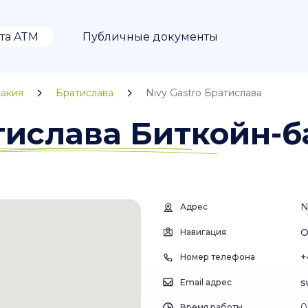
та ATM
Публичные документы
акия
Братислава
Nivy Gastro Братислава
атислава Биткойн-
N
Адрес
О
Навигация
+
Номер телефона
s
Email адрес
0
Время работы